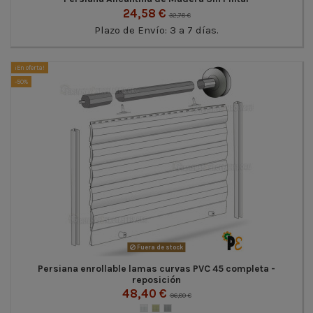
24,58 €
32,78 €
Plazo de Envío: 3 a 7 días.
¡En oferta!
-50%
Fuera de stock
Persiana enrollable lamas curvas PVC 45 completa -
reposición
48,40 €
96,80 €