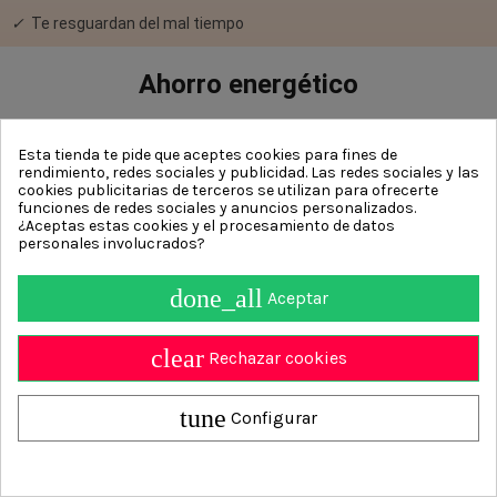
✓
Te resguardan del mal tiempo
Ahorro energético
✓
Pagarás menos en las facturas de luz
Esta tienda te pide que aceptes cookies para fines de
rendimiento, redes sociales y publicidad. Las redes sociales y las
✓
Mantienen la temperatura que quieres
cookies publicitarias de terceros se utilizan para ofrecerte
funciones de redes sociales y anuncios personalizados.
✓
Usarás menos la calefacción y el aire acondicionado
¿Aceptas estas cookies y el procesamiento de datos
personales involucrados?
Durabilidad
done_all
Aceptar
✓
Usamos materiales de calidad para que te duren años
clear
Rechazar cookies
✓
Las lamas aguantan todo tipo de clima
✓
Las piezas están probadas para usar a diario
tune
Configurar
Persianas Según Ubicación