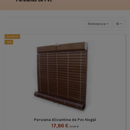
Relevancia
16
¡En oferta!
-34%
Persiana Alicantina de Pvc Nogal
17,86 €
27,07 €