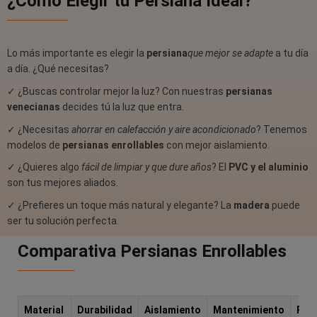
¿Cómo Elegir tu Persiana Ideal?
Lo más importante es elegir la
persiana
que mejor se adapte
a tu día
a día. ¿Qué necesitas?
✓ ¿Buscas controlar mejor la luz? Con nuestras
persianas
venecianas
decides tú la luz que entra.
✓ ¿Necesitas
ahorrar en calefacción y aire acondicionado
? Tenemos
modelos de
persianas enrollables
con mejor aislamiento.
✓ ¿Quieres algo
fácil de limpiar y que dure años
? El
PVC y el aluminio
son tus mejores aliados.
✓ ¿Prefieres un toque más natural y elegante? La
madera
puede
ser tu solución perfecta.
Comparativa Persianas Enrollables
Material
Durabilidad
Aislamiento
Mantenimiento
Pre