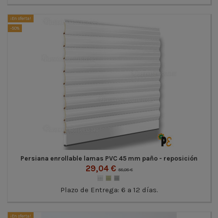
¡En oferta!
-50%
Persiana enrollable lamas PVC 45 mm paño - reposición
29,04 €
58,08 €
Plazo de Entrega: 6 a 12 días.
¡En oferta!