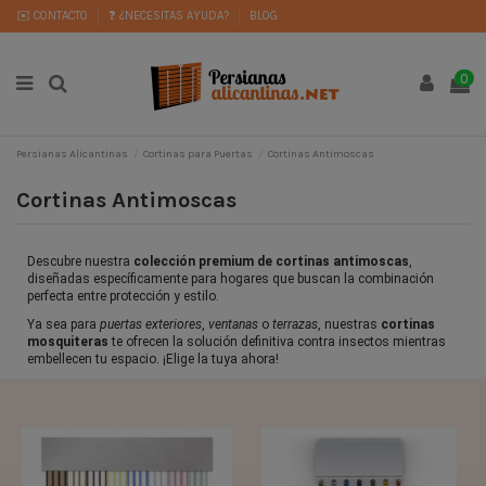
✉️ CONTACTO
❓ ¿NECESITAS AYUDA?
BLOG
0
Persianas Alicantinas
Cortinas para Puertas
Cortinas Antimoscas
Cortinas Antimoscas
Descubre nuestra
colección premium de cortinas antimoscas
,
diseñadas específicamente para hogares que buscan la combinación
perfecta entre protección y estilo.
Ya sea para
puertas exteriores
,
ventanas
o
terrazas
, nuestras
cortinas
mosquiteras
te ofrecen la solución definitiva contra insectos mientras
embellecen tu espacio. ¡Elige la tuya ahora!