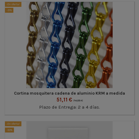
¡En oferta!
-31%
Cortina mosquitera cadena de aluminio KRM a medida
51,11 €
74,08 €
Plazo de Entrega: 2 a 4 días.
¡En oferta!
-50%