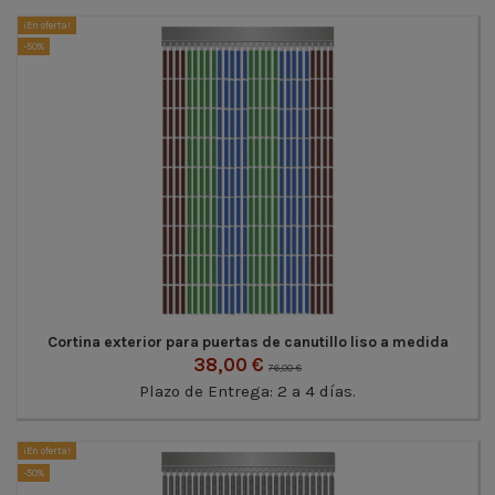
¡En oferta!
-50%
Cortina exterior para puertas de canutillo liso a medida
38,00 €
76,00 €
Plazo de Entrega: 2 a 4 días.
¡En oferta!
-50%