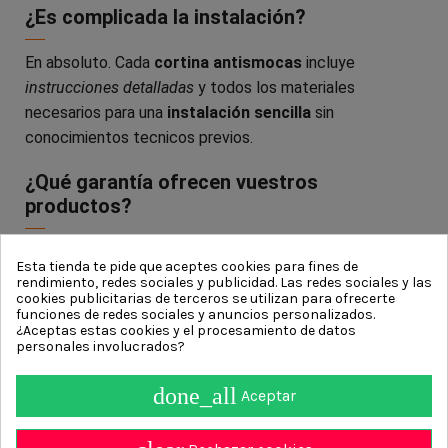
¿Es complicada la instalación?
En absoluto. Cada
cortina antismocas
incluye
instrucciones detalladas
y todos los materiales
necesarios para una
instalación sencilla
sin
conocimientos tecnicos previos.
¿Qué garantía ofrecen vuestros
productos?
Todas nuestras
cortinas antimoscas
están
Esta tienda te pide que aceptes cookies para fines de
respaldadas por una
garantia de 2 años
que cubre
rendimiento, redes sociales y publicidad. Las redes sociales y las
cookies publicitarias de terceros se utilizan para ofrecerte
cualquier
defecto de fabricación
asegurando tu
funciones de redes sociales y anuncios personalizados.
tranquilidad y satisfacción con la compra
¿Aceptas estas cookies y el procesamiento de datos
personales involucrados?
done_all
Aceptar
Información
Contact us