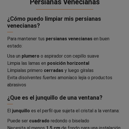
Persianas Venecianas
¿Cómo puedo limpiar mis persianas
venecianas?
Para mantener tus
persianas venecianas
en buen
estado:
Usa un
plumero
o aspirador con cepillo suave
Limpia las lamas en
posición horizontal
Límpialas primero
cerradas
y luego gíralas
Evita
disolventes fuertes
amoníaco lejía o productos
abrasivos
¿Que es el junquillo de una ventana?
El
junquillo
es el perfil que sujeta el cristal a la ventana:
Puede ser
cuadrado
redondo o biselado
Necesita al menos
1.5 cm
de fondo para una
instalación