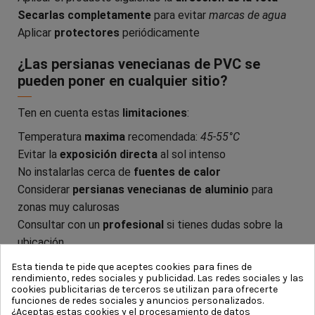
Secarlas completamente
para evitar
marcas de agua
Aplicar
protectores
periódicamente
¿Las persianas venecianas de PVC se
pueden poner en cualquier sitio?
Ten en cuenta estas
limitaciones
:
Temperatura
maxima
recomendada:
45-55°C
Evitar la
exposición directa
al sol intenso
No instalarlas cerca de
fuentes de calor
Considerar
persianas venecianas de aluminio
para
zonas muy calurosas
Consultar con un
profesional
si tienes dudas sobre la
ubicación
Esta tienda te pide que aceptes cookies para fines de
rendimiento, redes sociales y publicidad. Las redes sociales y las
Artículos de interés:
Todo sobre persianas
cookies publicitarias de terceros se utilizan para ofrecerte
venecianas
funciones de redes sociales y anuncios personalizados.
¿Aceptas estas cookies y el procesamiento de datos