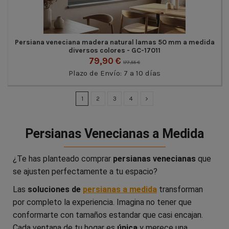
Persiana veneciana madera natural lamas 50 mm a medida
diversos colores - GC-17011
79,90 €
177,55 €
Plazo de Envío: 7 a 10 días
1
2
3
4
Persianas Venecianas a Medida
¿Te has planteado comprar
persianas venecianas
que
se ajusten perfectamente a tu espacio?
Las
soluciones de
persianas a medida
transforman
por completo la experiencia. Imagina no tener que
conformarte con tamaños estandar que casi encajan.
Cada ventana de tu hogar es
única
y merece una