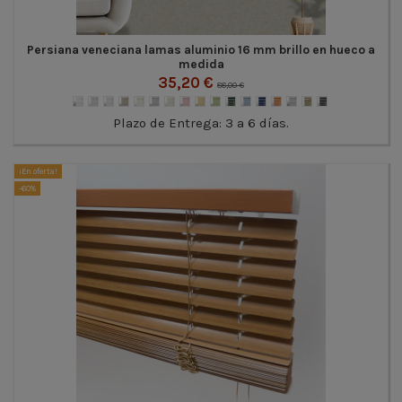
Persiana veneciana lamas aluminio 16 mm brillo en hueco a
medida
35,20 €
88,00 €
Plazo de Entrega: 3 a 6 días.
¡En oferta!
-60%