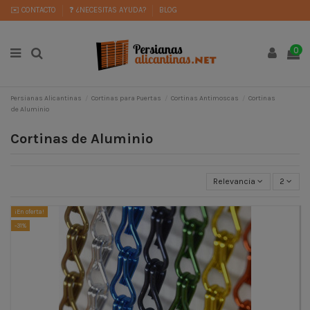
✉️ CONTACTO
❓ ¿NECESITAS AYUDA?
BLOG
0
Persianas Alicantinas
Cortinas para Puertas
Cortinas Antimoscas
Cortinas
de Aluminio
Cortinas de Aluminio
Relevancia
2
¡En oferta!
-31%