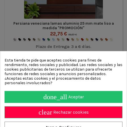
Persiana veneciana lamas aluminio 25 mm mate liso a
medida "PROMOCIÓN"
22,75 €
56,87 €
Plazo de Entrega: 3 a 6 días.
Esta tienda te pide que aceptes cookies para fines de
rendimiento, redes sociales y publicidad. Las redes sociales y las
Categorias Relacionadas:
persianas de
cookies publicitarias de terceros se utilizan para ofrecerte
aluminio
-
venecianas de aluminio
funciones de redes sociales y anuncios personalizados.
¿Aceptas estas cookies y el procesamiento de datos
personales involucrados?
done_all
Aceptar
Información
clear
Contact us
Rechazar cookies
Persianasalicantinas.net
4.9
/ 5 calculado sobre
700
Opiniones