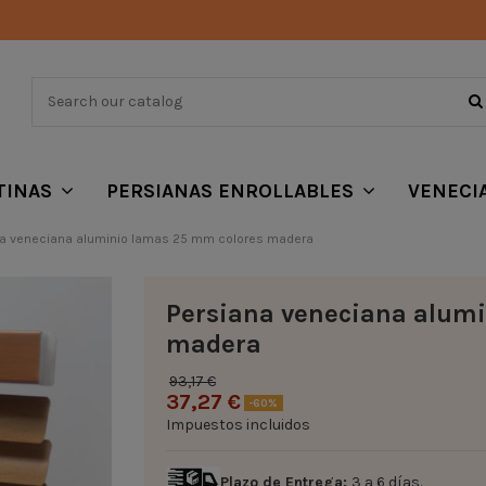
TINAS
PERSIANAS ENROLLABLES
VENECI
na veneciana aluminio lamas 25 mm colores madera
Persiana veneciana alum
madera
93,17 €
37,27 €
-60%
Impuestos incluidos
Plazo de Entrega:
3 a 6 días.