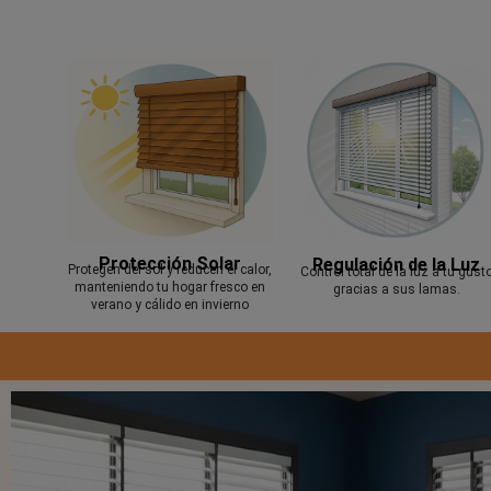
Protección Solar
Regulación de la Luz
Protegen del sol y reducen el calor,
Control total de la luz a tu gust
manteniendo tu hogar fresco en
gracias a sus lamas.
verano y cálido en invierno