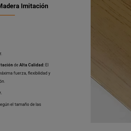
Madera Imitación
z.
itación
de
Alta Calidad:
El
áxima fuerza, flexibilidad y
ón.
.
egún el tamaño de las