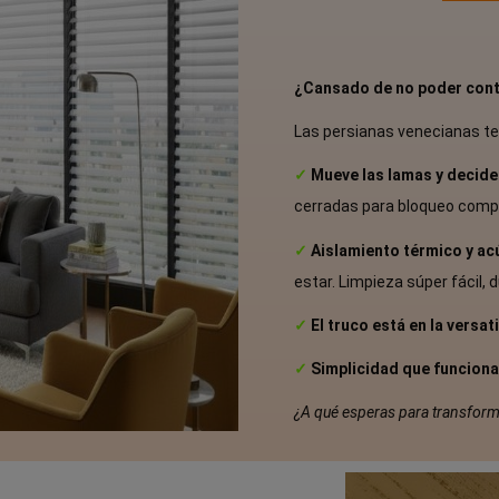
¿Cansado de no poder contro
Las persianas venecianas te
✓
Mueve las lamas y decide
cerradas para bloqueo compl
✓
Aislamiento térmico y ac
estar. Limpieza súper fácil,
✓
El truco está en la versat
✓
Simplicidad que funciona.
¿A qué esperas para transform