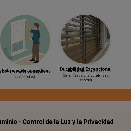
Durabilidad Excepcional
Fabricación a medida
Aluminio de alta calidad.
Fabricadas en la medida exacta
Garantizada una durabilidad
que solicites.
superior
minio - Control de la Luz y la Privacidad