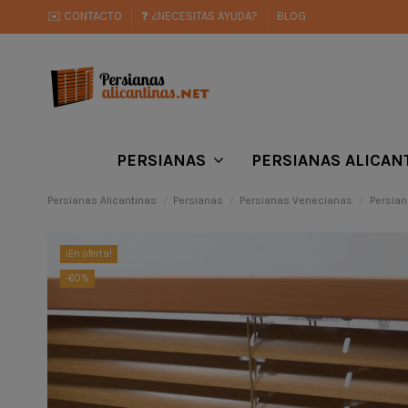
✉️ CONTACTO
❓ ¿NECESITAS AYUDA?
BLOG
PERSIANAS
PERSIANAS ALICAN
Persianas Alicantinas
Persianas
Persianas Venecianas
Persia
¡En oferta!
-60%