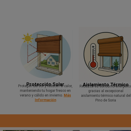
Protección Solar
Aislamiento Térmico
Protegen del sol y reducen el calor,
Reduzca su consumo energétic
manteniendo tu hogar fresco en
gracias al excepcional
verano y cálido en invierno.
Más
aislamiento térmico natural del
Información
Pino de Soria