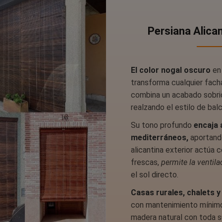
Persiana Alica
El color nogal oscuro
en 
transforma cualquier fach
combina un acabado sobri
realzando el estilo de bal
Su tono profundo
encaja 
mediterráneos,
aportando
alicantina exterior actúa 
frescas,
permite la ventila
el sol directo.
Casas rurales, chalets y
con mantenimiento mínimo.
madera natural con toda s