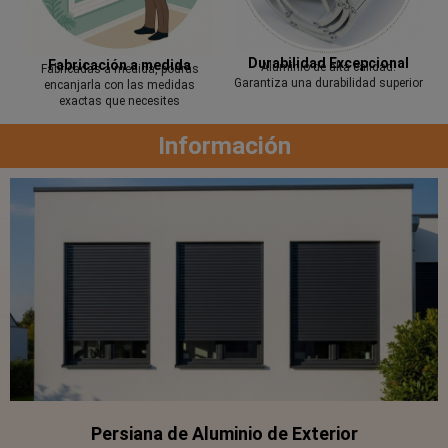
Durabilidad Excepcional
Fabricación a medida
Aluminio de alta calidad.
Fabricadas a medida, podrás
Garantiza una durabilidad superior
encanjarla con las medidas
exactas que necesites
Información
Persiana de Aluminio de Exterior