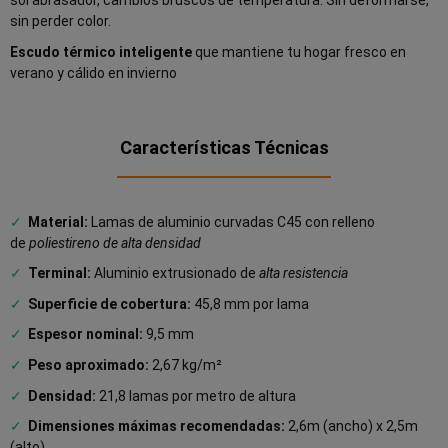
sol abrasador, cambios bruscos de temperatura. Sin deformarse,
sin perder color.
Escudo térmico inteligente
que mantiene tu hogar fresco en
verano y cálido en invierno
Características Técnicas
✓
Material:
Lamas de aluminio curvadas C45 con relleno
de
poliestireno de alta densidad
✓
Terminal:
Aluminio extrusionado de
alta resistencia
✓
Superficie de cobertura:
45,8 mm por lama
✓
Espesor nominal:
9,5 mm
✓
Peso aproximado:
2,67 kg/m²
✓
Densidad:
21,8 lamas por metro de altura
✓
Dimensiones máximas recomendadas:
2,6m (ancho) x 2,5m
(alto)