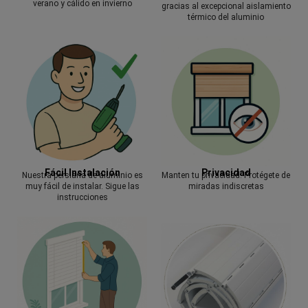
verano y cálido en invierno
gracias al excepcional aislamiento
térmico del aluminio
Fácil Instalación
Privacidad
Nuestra persiana de aluminio es
Manten tu privacidad. Protégete de
muy fácil de instalar. Sigue las
miradas indiscretas
instrucciones