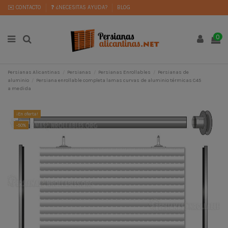
✉️ CONTACTO
❓ ¿NECESITAS AYUDA?
BLOG
0
Persianas Alicantinas
Persianas
Persianas Enrollables
Persianas de
aluminio
Persiana enrollable completa lamas curvas de aluminio térmicas C45
a medida
¡En oferta!
-50%