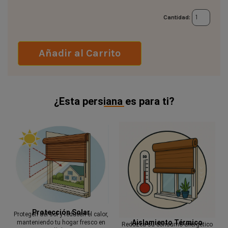
Cantidad:
Añadir al Carrito
¿Esta persiana es para ti?
Protección Solar
Protegen del sol y reducen el calor,
Aislamiento Térmico
manteniendo tu hogar fresco en
Reduzca su consumo energético