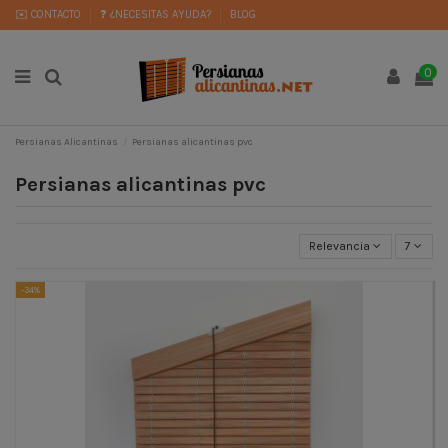
✉️ CONTACTO
❓ ¿NECESITAS AYUDA?
BLOG
0
Persianas Alicantinas
Persianas alicantinas pvc
Persianas alicantinas pvc
Relevancia
7
-34%