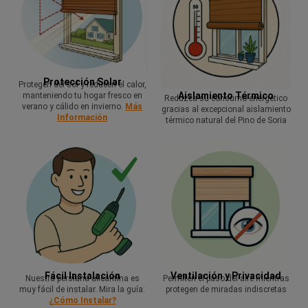
Protección Solar
Protegen del sol y reducen el calor,
Aislamiento Térmico
manteniendo tu hogar fresco en
Reduzca su consumo energético
verano y cálido en invierno.
Más
gracias al excepcional aislamiento
Información
térmico natural del Pino de Soria
Fácil Instalación
Ventilación y Privacidad
Nuestra persiana alicantina es
Permiten el paso del aire mientras
muy fácil de instalar. Mira la guía:
protegen de miradas indiscretas
¿Cómo Instalar?