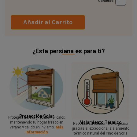
Cantidad:
Añadir al Carrito
¿Esta persiana es para ti?
Protección Solar
Protegen del sol y reducen el calor,
Aislamiento Térmico
manteniendo tu hogar fresco en
Reduzca su consumo energético
verano y cálido en invierno.
Más
gracias al excepcional aislamiento
Información
térmico natural del Pino de Soria