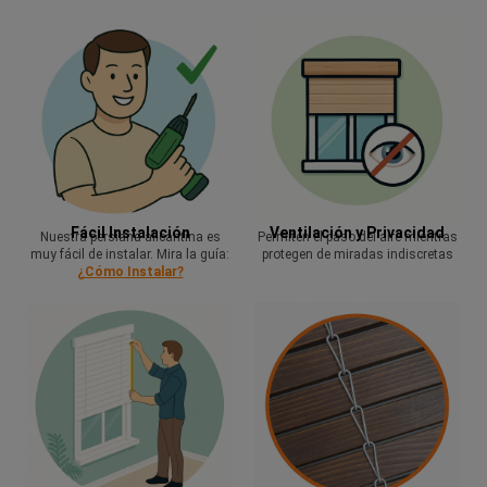
Fácil Instalación
Ventilación y Privacidad
Nuestra persiana alicantina es
Permiten el paso del aire mientras
muy fácil de instalar. Mira la guía:
protegen de miradas indiscretas
¿Cómo Instalar?