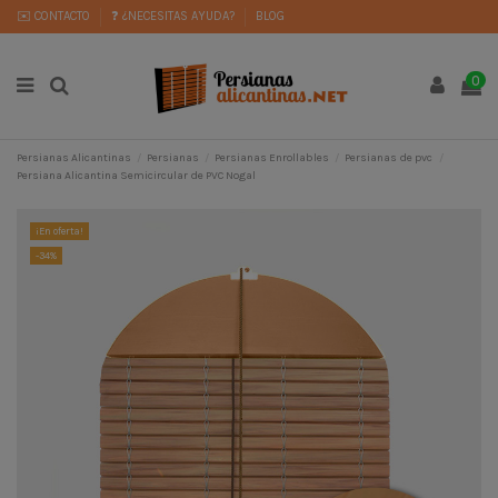
✉️ CONTACTO
❓ ¿NECESITAS AYUDA?
BLOG
0
Persianas Alicantinas
Persianas
Persianas Enrollables
Persianas de pvc
Persiana Alicantina Semicircular de PVC Nogal
¡En oferta!
-34%