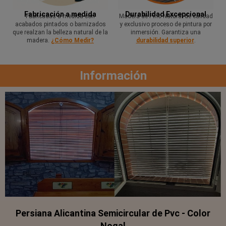
Fabricación a medida
Durabilidad Excepcional
Fabricadas a medida con
Madera de Pino Natural de calidad
acabados pintados o barnizados
y exclusivo proceso de pintura por
que realzan la belleza natural de la
inmersión. Garantiza una
madera.
¿Cómo Medir?
durabilidad superior
.
Información
Persiana Alicantina Semicircular de Pvc - Color
Nogal