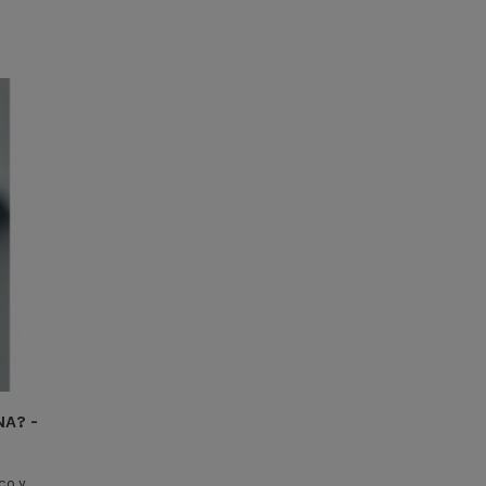
NA? -
co y