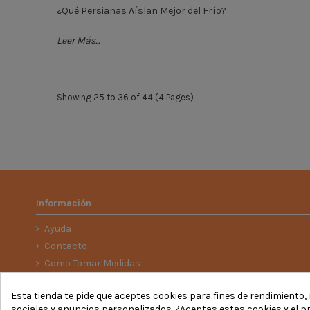
¿Qué Persianas Aíslan Mejor del Frío?
Leer Más...
Showing 25 to 36 of 44 (4 Pages)
Información
Ayuda
Contacto
Como Tomar Medidas
Envío
Esta tienda te pide que aceptes cookies para fines de rendimiento, r
Incidencias y Devoluciones
sociales y anuncios personalizados. ¿Aceptas estas cookies y el 