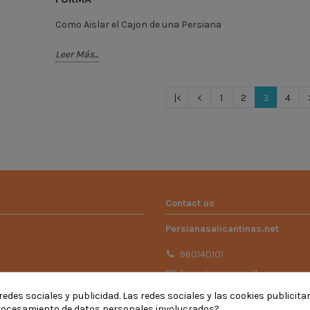
Como Aislar el Cajon de una Persiana
Leer Más...
|<
<
1
2
3
4
Contact us
Persianasalicantinas.net
960140101
[email protected]
edes sociales y publicidad. Las redes sociales y las cookies publicita
procesamiento de datos personales involucrados?