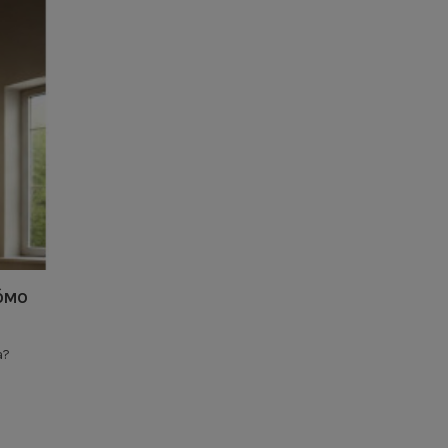
CÓMO
a?