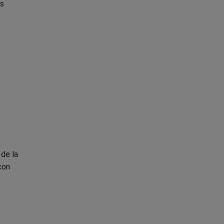
as
de la
con