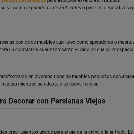
ementos decorativos
para espacios exteriores. Tratadas
n servir como
separadores de ambientes
o paneles decorativos q
sianas con otros muebles auxiliares como aparadores o mesitas
nera un
contraste visual
interesante y unico en cualquier espacio
ransformarse en diversos tipos de muebles pequeños con
acab
la madera mientras se adapta a su nueva funcion
ra Decorar con Persianas Viejas
des crear asientos unicos para el pie de la cama o la entrada. Es