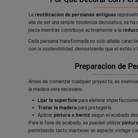
6.4. Espejos reciclados
La
reutilizacion de persianas antiguas
represent
alla de ser una simple tendencia decorativa, se ha
pieza mientras contribuye activamente a la
reducc
Cada persiana transformada no solo añade caracter
con la
sostenibilidad
, demostrando que el estilo y 
Preparacion de Pe
Antes de comenzar cualquier proyecto, es esencia
la madera sera necesario:
Lijar la superficie
para eliminar imperfeccion
Tratar la madera
para protegerla
Aplicar
pintura o barniz
segun el acabado de
Para la fase de acabado, se pueden utilizar
pintur
permitiendo tanto mantener un
aspecto vintage
com