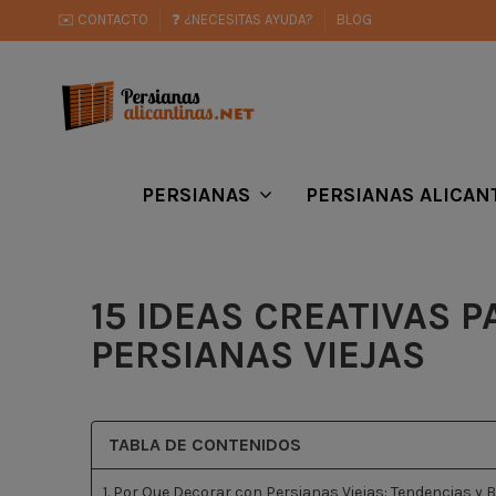
✉️ CONTACTO
❓ ¿NECESITAS AYUDA?
BLOG
PERSIANAS
PERSIANAS ALICAN
15 IDEAS CREATIVAS 
PERSIANAS VIEJAS
TABLA DE CONTENIDOS
1. Por Que Decorar con Persianas Viejas: Tendencias y B