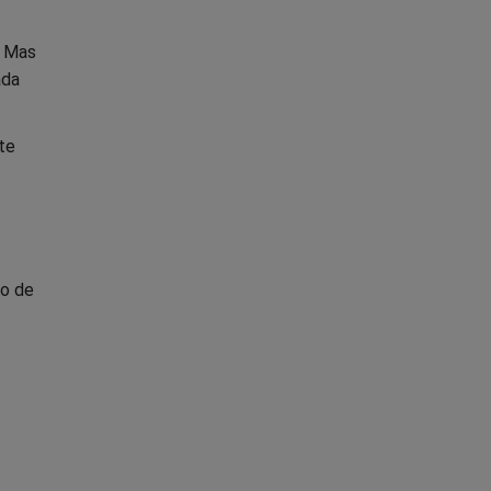
. Mas
ada
te
do de