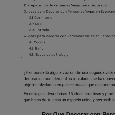
2. Preparacion de Persianas Viejas para Decoracion
3. Ideas para Decorar con Persianas Viejas en Espacio
3.1. Dormitorio
3.2. Sala
3.3. Entrada
4. Ideas para Decorar con Persianas Viejas en Espacios
4.1. Cocina
4.2. Baño
4.3. Espacios de trabajo
5. Ideas Decorativas Versatiles
5.1. Revistero vintage
¿Has pensado alguna vez en dar una segunda vida 
5.2. Decoracion de jardin y terraza
decoracion con elementos reciclados
se ha conver
5.3. Composiciones mixtas
objetos olvidados en
piezas unicas
que dan person
5.4. Muebles vintage
6. Ideas Avanzadas para Decorar con Persianas Viejas
En esta guia descubriras 15 ideas creativas y prac
6.1. Banquetas de madera
que haran de tu casa un espacio unico y sostenible
6.2. Paneles para fotos
6.3. Estanterias con baldas
Por Que Decorar con Pers