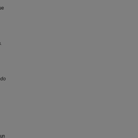
ue
.
ado
 un