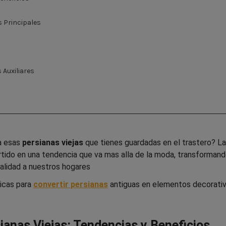
s Principales
 Auxiliares
a esas
persianas viejas
que tienes guardadas en el trastero? La
tido en una tendencia que va mas alla de la moda, transforman
alidad a nuestros hogares
ticas para
convertir
persianas
antiguas
en elementos decorati
ianas Viejas: Tendencias y Beneficios