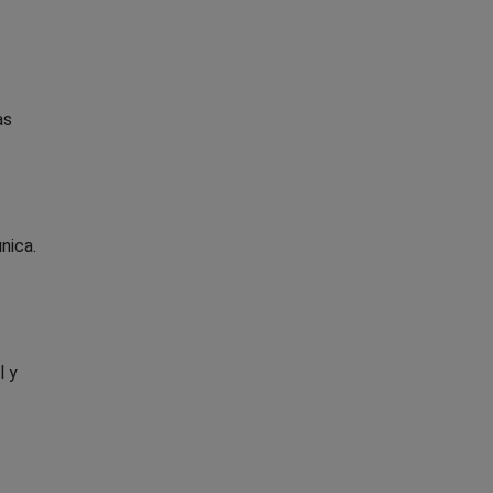
as
nica.
l y