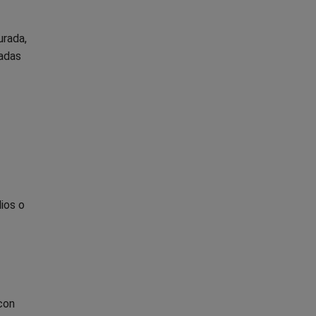
urada,
radas
ios o
con