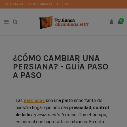
✉️ CONTACTO
❓ ¿NECESITAS AYUDA?
BLOG
0
¿CÓMO CAMBIAR UNA
PERSIANA? - GUÍA PASO
A PASO
Las
persianas
son una parte importante de
nuestro hogar que nos dan
privacidad
,
control
de la luz
y
aislamiento termico
. Con el tiempo,
es normal que haga falta cambiarlas. En esta