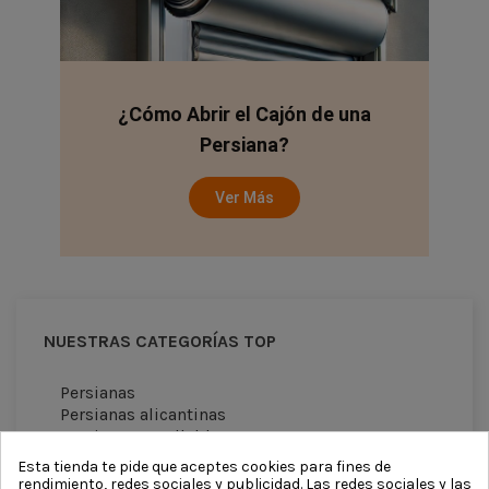
¿Cómo Abrir el Cajón de una
Persiana?
Ver Más
NUESTRAS CATEGORÍAS TOP
Persianas
Persianas alicantinas
Persianas enrollables
Persianas venecianas
Esta tienda te pide que aceptes cookies para fines de
Cortinas antimoscas
rendimiento, redes sociales y publicidad. Las redes sociales y las