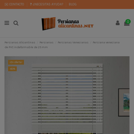
✉️ CONTACTO
❓ ¿NECESITAS AYUDA?
BLOG
0
Persianas Alicantinas
Persianas
Persianas Venecianas
Persiana veneciana
de PVC indeformable de 25 mm
¡En oferta!
-60%