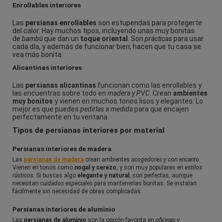
Enrollables interiores
Las
persianas enrollables
son estupendas para protegerte
del calor. Hay muchos tipos, incluyendo unas muy bonitas
de
bambú
que dan un
toque oriental
. Son
prácticas
para usar
cada día, y además de funcionar bien, hacen que tu casa se
vea más bonita.
Alicantinas interiores
Las
persianas alicantinas
funcionan como las enrollables y
las encuentras sobre todo en
madera y PVC
. Crean
ambientes
muy bonitos
y vienen en muchos tonos lisos y elegantes. Lo
mejor es que puedes
pedirlas a medida
para que encajen
perfectamente en tu ventana.
Tipos de persianas interiores por material
Persianas interiores de madera
Las
persianas de madera
crean ambientes
acogedores y con encanto
.
Vienen en tonos como
nogal y cerezo
, y son muy populares en
estilos
rústicos
. Si buscas algo
elegante y natural
, son perfectas, aunque
necesitan
cuidados especiales
para mantenerlas bonitas. Se instalan
fácilmente sin necesidad de obras complicadas.
Persianas interiores de aluminio
Las
persianas de aluminio
son la opción favorita en
oficinas y