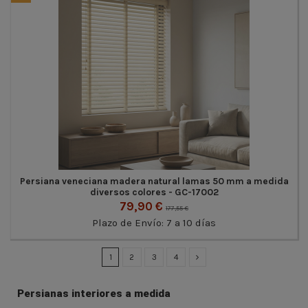
Persiana veneciana madera natural lamas 50 mm a medida
diversos colores - GC-17002
79,90 €
177,55 €
Plazo de Envío: 7 a 10 días
1
2
3
4
Persianas interiores a medida