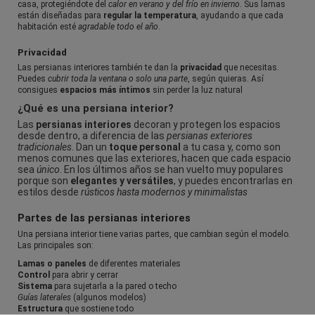
casa, protegiéndote del
calor en verano y del frío en invierno
. Sus lamas
están diseñadas para
regular la temperatura
, ayudando a que cada
habitación esté
agradable todo el año
.
Privacidad
Las persianas interiores también te dan la
privacidad
que necesitas.
Puedes
cubrir toda la ventana o solo una parte
, según quieras. Así
consigues
espacios más íntimos
sin perder la luz natural
¿Qué es una persiana interior?
Las
persianas interiores
decoran y protegen los espacios
desde dentro, a diferencia de las
persianas exteriores
tradicionales
. Dan un
toque personal
a tu casa y, como son
menos comunes que las exteriores, hacen que cada espacio
sea
único
. En los últimos años se han vuelto muy populares
porque son
elegantes y versátiles
, y puedes encontrarlas en
estilos desde
rústicos hasta modernos y minimalistas
Partes de las persianas interiores
Una persiana interior tiene varias partes, que cambian según el modelo.
Las principales son:
Lamas o paneles
de diferentes materiales
Control
para abrir y cerrar
Sistema
para sujetarla a la pared o techo
Guías laterales
(algunos modelos)
Estructura
que sostiene todo