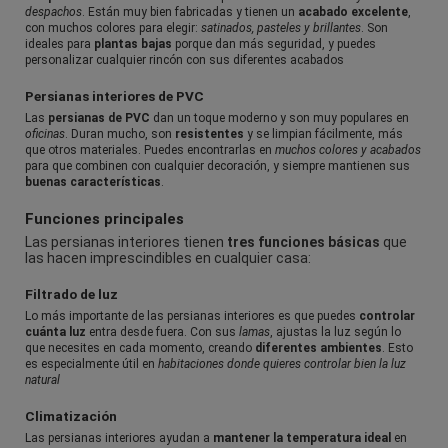
despachos
. Están muy bien fabricadas y tienen un
acabado excelente
,
con muchos colores para elegir:
satinados, pasteles y brillantes
. Son
ideales para
plantas bajas
porque dan más seguridad, y puedes
personalizar cualquier rincón con sus diferentes acabados
Persianas interiores de PVC
Las
persianas de PVC
dan un toque moderno y son muy populares en
oficinas
. Duran mucho, son
resistentes
y se limpian fácilmente, más
que otros materiales. Puedes encontrarlas en
muchos colores y acabados
para que combinen con cualquier decoración, y siempre mantienen sus
buenas características
.
Funciones principales
Las persianas interiores tienen
tres funciones básicas
que
las hacen imprescindibles en cualquier casa:
Filtrado de luz
Lo más importante de las persianas interiores es que puedes
controlar
cuánta luz
entra desde fuera. Con sus
lamas
, ajustas la luz según lo
que necesites en cada momento, creando
diferentes ambientes
. Esto
es especialmente útil en
habitaciones donde quieres controlar bien la luz
natural
Climatización
Las persianas interiores ayudan a
mantener la temperatura ideal
en