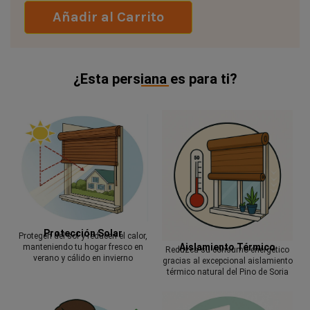
Añadir al Carrito
¿Esta persiana es para ti?
Protección Solar
Protegen del sol y reducen el calor,
Aislamiento Térmico
manteniendo tu hogar fresco en
Reduzca su consumo energético
verano y cálido en invierno
gracias al excepcional aislamiento
térmico natural del Pino de Soria