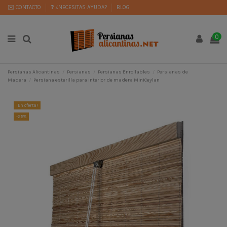
✉️ CONTACTO
❓ ¿NECESITAS AYUDA?
BLOG
0
Persianas Alicantinas
Persianas
Persianas Enrollables
Persianas de
Madera
Persiana esterilla para interior de madera MiniCeylan
¡En oferta!
-25%