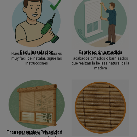
Fácil Instalación
Fabricación a medida
Nuestra persiana alicantina es
Fabricadas a medida con
muy fácil de instalar. Sigue las
acabados pintados o barnizados
instrucciones
que realzan la belleza natural de la
madera
Transparencia y Privacidad
Privacidad total mientras