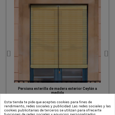
Persiana esterilla de madera exterior Ceylán a
Pe
medida
45,98 €
34,49 €
Esta tienda te pide que aceptes cookies para fines de
rendimiento, redes sociales y publicidad. Las redes sociales y las
cookies publicitarias de terceros se utilizan para ofrecerte
funciones de redes sociales y anuncios personalizados.