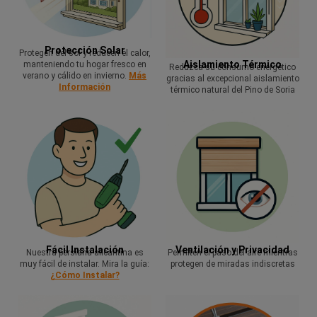
Protección Solar
Protegen del sol y reducen el calor,
Aislamiento Térmico
manteniendo tu hogar fresco en
Reduzca su consumo energético
verano y cálido en invierno.
Más
gracias al excepcional aislamiento
Información
térmico natural del Pino de Soria
Fácil Instalación
Ventilación y Privacidad
Nuestra persiana alicantina es
Permiten el paso del aire mientras
muy fácil de instalar. Mira la guía:
protegen de miradas indiscretas
¿Cómo Instalar?