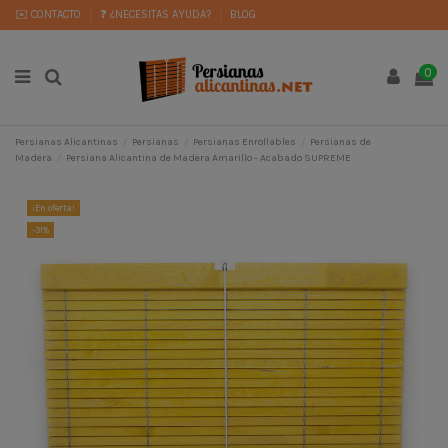
✉️ CONTACTO
❓ ¿NECESITAS AYUDA?
BLOG
0
Persianas Alicantinas
Persianas
Persianas Enrollables
Persianas de
Madera
Persiana Alicantina de Madera Amarillo - Acabado SUPREME
¡En oferta!
-31%