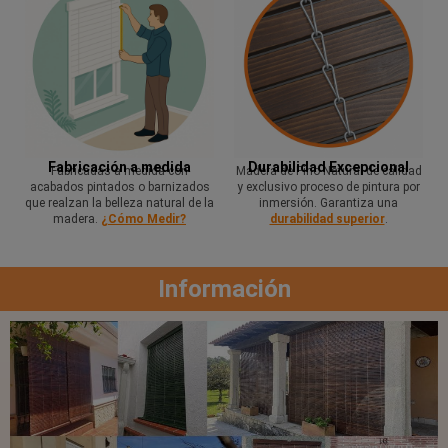
Fabricación a medida
Durabilidad Excepcional
Fabricadas a medida con
Madera de Pino Natural de calidad
acabados pintados o barnizados
y exclusivo proceso de pintura por
que realzan la belleza natural de la
inmersión. Garantiza una
madera.
¿Cómo Medir?
durabilidad superior
.
Información