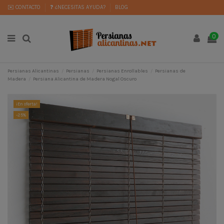
✉️ CONTACTO
❓ ¿NECESITAS AYUDA?
BLOG
0
Persianas Alicantinas
Persianas
Persianas Enrollables
Persianas de
Madera
Persiana Alicantina de Madera Nogal Oscuro
¡En oferta!
-25%