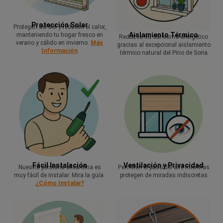
Protección Solar
Protegen del sol y reducen el calor,
Aislamiento Térmico
manteniendo tu hogar fresco en
Reduzca su consumo energético
verano y cálido en invierno.
Más
gracias al excepcional aislamiento
Información
térmico natural del Pino de Soria
Fácil Instalación
Ventilación y Privacidad
Nuestra persiana alicantina es
Permiten el paso del aire mientras
muy fácil de instalar. Mira la guía:
protegen de miradas indiscretas
¿Cómo Instalar?