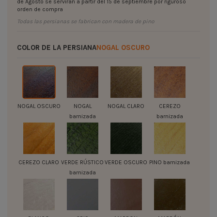
de Agosto se servirán a partir del 15 de septiembre por riguroso
orden de compra
Todas las persianas se fabrican con madera de pino
COLOR DE LA PERSIANA
NOGAL OSCURO
NOGAL OSCURO
NOGAL
NOGAL CLARO
CEREZO
barnizada
barnizada
CEREZO CLARO
VERDE RÚSTICO
VERDE OSCURO
PINO barnizada
barnizada