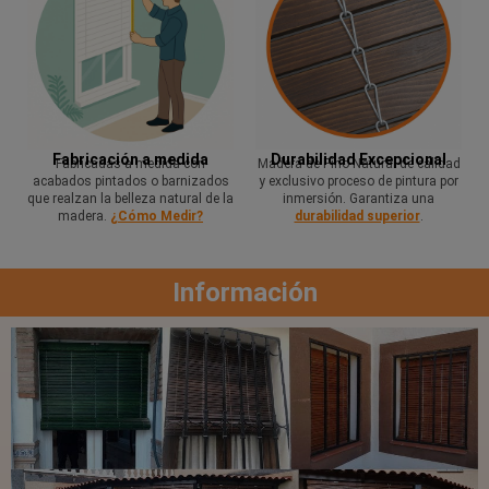
Fabricación a medida
Durabilidad Excepcional
Fabricadas a medida con
Madera de Pino Natural de calidad
acabados pintados o barnizados
y exclusivo proceso de pintura por
que realzan la belleza natural de la
inmersión. Garantiza una
madera.
¿Cómo Medir?
durabilidad superior
.
Información