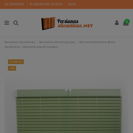
✉️ CONTACTO
❓ ¿NECESITAS AYUDA?
BLOG
0
Persianas Alicantinas
Persianas alicantinas pvc
Persiana Alicantina de Pvc
Verde Oliva - Montante Interior Madera
¡En oferta!
-31%