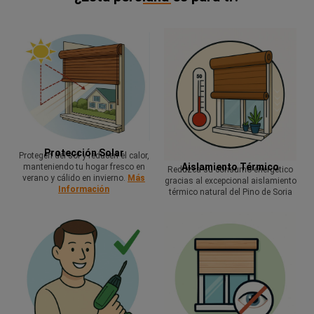
Protección Solar
Protegen del sol y reducen el calor,
Aislamiento Térmico
manteniendo tu hogar fresco en
Reduzca su consumo energético
verano y cálido en invierno.
Más
gracias al excepcional aislamiento
Información
térmico natural del Pino de Soria