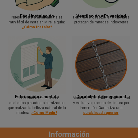
Fácil Instalación
Ventilación y Privacidad
Nuestra persiana alicantina es
Permiten el paso del aire mientras
muy fácil de instalar. Mira la guía:
protegen de miradas indiscretas
¿Cómo Instalar?
Fabricación a medida
Durabilidad Excepcional
Fabricadas a medida con
Madera de Pino Natural de calidad
acabados pintados o barnizados
y exclusivo proceso de pintura por
que realzan la belleza natural de la
inmersión. Garantiza una
madera.
¿Cómo Medir?
durabilidad superior
.
Información