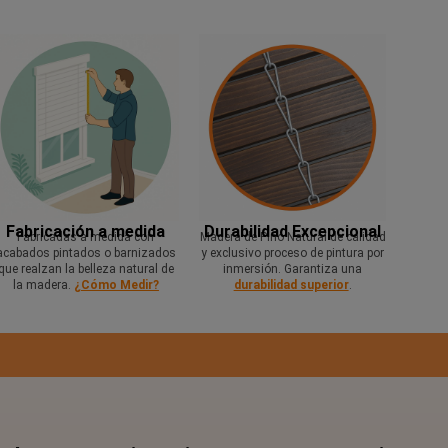
Fabricación a medida
Durabilidad Excepcional
Fabricadas a medida con
Madera de Pino Natural de calidad
acabados pintados o barnizados
y exclusivo proceso de pintura por
que realzan la belleza natural de
inmersión. Garantiza una
la madera.
¿Cómo Medir?
durabilidad superior
.