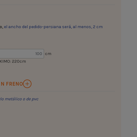
co,
el ancho del pedido-persiana será, al menos, 2 cm
cm
XIMO: 220cm
IN FRENO
rlo metálico o de pvc