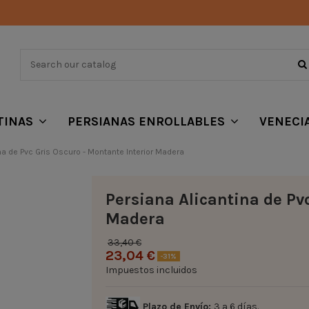
TINAS
PERSIANAS ENROLLABLES
VENECI
na de Pvc Gris Oscuro - Montante Interior Madera
Persiana Alicantina de Pvc
Madera
33,40 €
23,04 €
-31%
Impuestos incluidos
Plazo de Envío:
3 a 6 días.