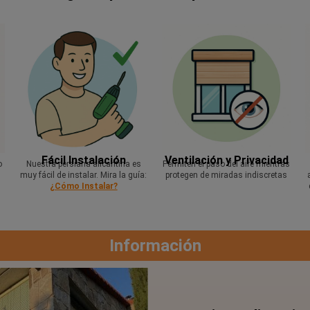
Fácil Instalación
Ventilación y Privacidad
o
Nuestra persiana alicantina es
Permiten el paso del aire mientras
muy fácil de instalar. Mira la guía:
protegen de miradas indiscretas
¿Cómo Instalar?
Información