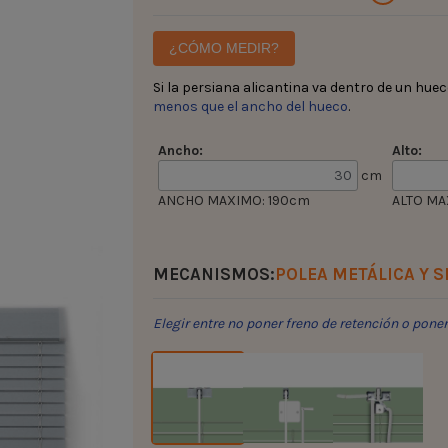
¿CÓMO MEDIR?
Si la persiana alicantina va dentro de un hue
menos que el ancho del hueco
.
Ancho:
Alto:
cm
ANCHO MAXIMO: 190cm
ALTO MA
MECANISMOS:
POLEA METÁLICA Y S
Elegir entre no poner freno de retención o pone