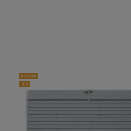
¡En oferta!
-31%