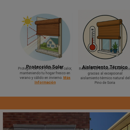
Protección Solar
Aislamiento Térmico
Protegen del sol y reducen el calor,
Reduzca su consumo energétic
manteniendo tu hogar fresco en
gracias al excepcional
verano y cálido en invierno.
Más
aislamiento térmico natural del
Información
Pino de Soria