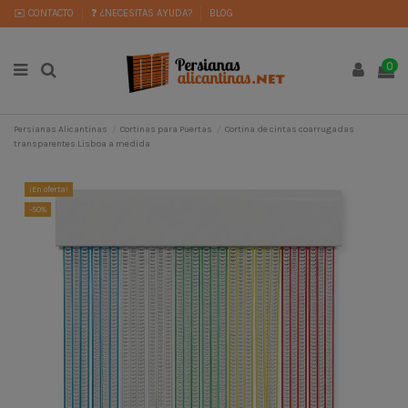
✉️ CONTACTO
❓ ¿NECESITAS AYUDA?
BLOG
0
Persianas Alicantinas
Cortinas para Puertas
Cortina de cintas coarrugadas
transparentes Lisboa a medida
¡En oferta!
-50%