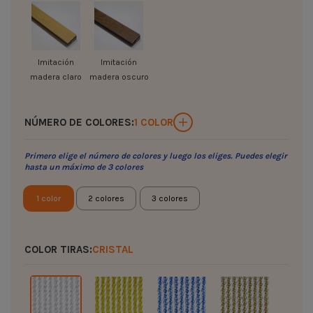
Imitación
Imitación
madera claro
madera oscuro
NÚMERO DE COLORES:
1 COLOR
Primero elige el número de colores y luego los eliges. Puedes elegir
hasta un máximo de 3 colores
1 color
2 colores
3 colores
COLOR TIRAS:
CRISTAL