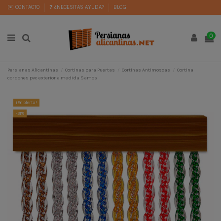
✉️ CONTACTO
❓ ¿NECESITAS AYUDA?
BLOG
0
Persianas Alicantinas
Cortinas para Puertas
Cortinas Antimoscas
Cortina
cordones pvc exterior a medida Samos
¡En oferta!
-31%