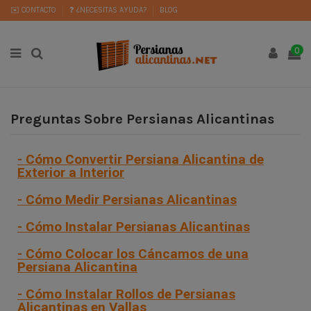
✉️ CONTACTO
❓ ¿NECESITAS AYUDA?
BLOG
0
Preguntas Sobre Persianas Alicantinas
- Cómo Convertir Persiana Alicantina de
Exterior a Interior
- Cómo Medir Persianas Alicantinas
- Cómo Instalar Persianas Alicantinas
- Cómo Colocar los Cáncamos de una
Persiana Alicantina
- Cómo Instalar Rollos de Persianas
Alicantinas en Vallas