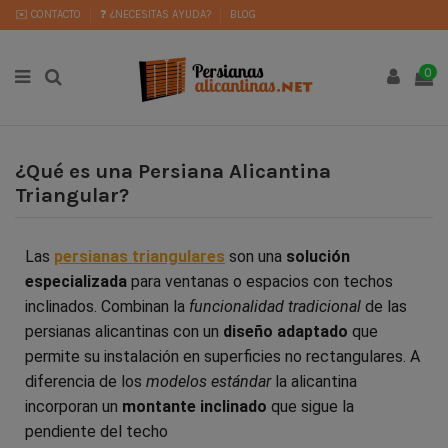
✉️ CONTACTO
❓ ¿NECESITAS AYUDA?
BLOG
0
¿Qué es una Persiana Alicantina
Triangular?
Las
persianas triangulares
son una
solución
especializada
para ventanas o espacios con techos
inclinados. Combinan la
funcionalidad tradicional
de las
persianas alicantinas con un
diseño adaptado
que
permite su instalación en superficies no rectangulares. A
diferencia de los
modelos estándar
la alicantina
incorporan un
montante inclinado
que sigue la
pendiente del techo