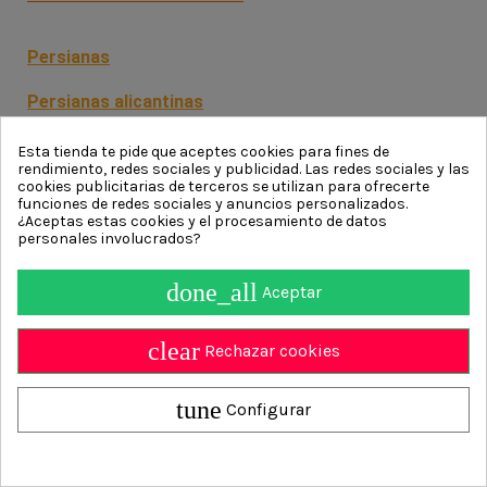
Persianas
Persianas alicantinas
Persianas de madera
Esta tienda te pide que aceptes cookies para fines de
rendimiento, redes sociales y publicidad. Las redes sociales y las
cookies publicitarias de terceros se utilizan para ofrecerte
Persianas Triangulares
funciones de redes sociales y anuncios personalizados.
¿Aceptas estas cookies y el procesamiento de datos
personales involucrados?
done_all
Aceptar
Información
clear
Contact us
Rechazar cookies
Persianasalicantinas.net
4.9
/ 5 calculado sobre
700
Opiniones
tune
Configurar