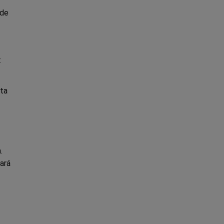
de
:
rta
.
ará