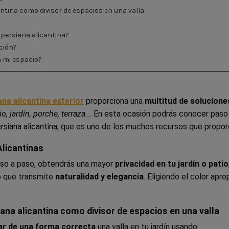
antina como divisor de espacios en una valla
e persiana alicantina?
ación?
a mi espacio?
ana alicantina exterior
proporciona una
multitud de solucione
io, jardín, porche, terraza...
En esta ocasión podrás conocer paso
rsiana alicantina, que es uno de los muchos recursos que propor
Alicantinas
aso a paso, obtendrás una mayor
privacidad en tu jardín o patio
 que transmite
naturalidad y elegancia
. Eligiendo el color apro
iana alicantina como divisor de espacios en una valla
lar de una forma correcta
una valla en tu jardín usando: