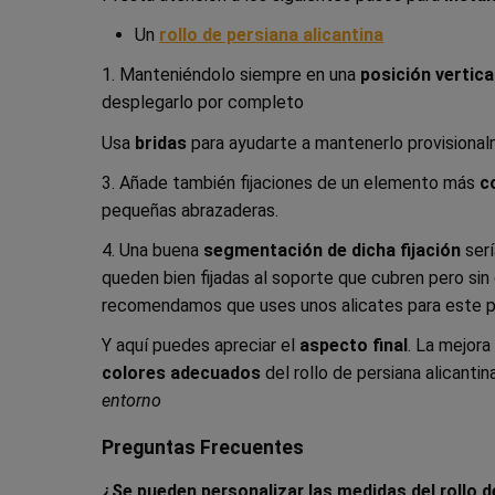
Un
rollo de persiana alicantina
1. Manteniéndolo siempre en una
posición vertica
desplegarlo por completo
Usa
bridas
para ayudarte a mantenerlo provisional
3. Añade también fijaciones de un elemento más
c
pequeñas abrazaderas.
4. Una buena
segmentación de dicha fijación
serí
queden bien fijadas al soporte que cubren pero sin 
recomendamos que uses unos alicates para este 
Y aquí puedes apreciar el
aspecto final
. La mejor
colores adecuados
del rollo de persiana alicanti
entorno
Preguntas Frecuentes
¿Se pueden personalizar las medidas del rollo d