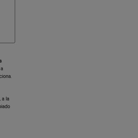
s
 a
ciona.
, a la
piado