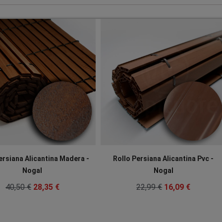
ersiana Alicantina Madera -
Rollo Persiana Alicantina Pvc -
Nogal
Nogal
40,50 €
28,35 €
22,99 €
16,09 €