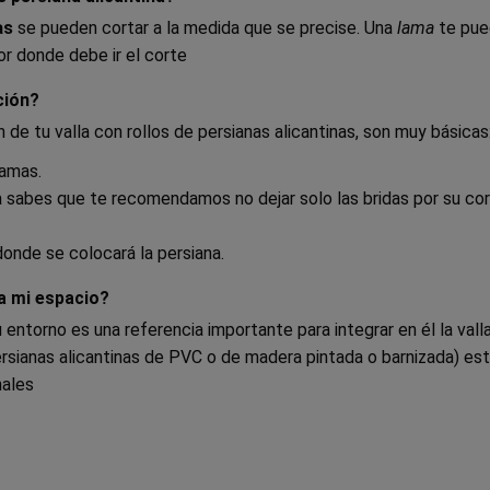
as
se pueden cortar a la medida que se precise. Una
lama
te pue
or donde debe ir el corte
ción?
 de tu valla con rollos de persianas alicantinas, son muy básicas
lamas.
ya sabes que te recomendamos no dejar solo las bridas por su co
donde se colocará la persiana.
a mi espacio?
entorno es una referencia importante para integrar en él la valla
ersianas alicantinas de PVC o de madera pintada o barnizada) est
nales