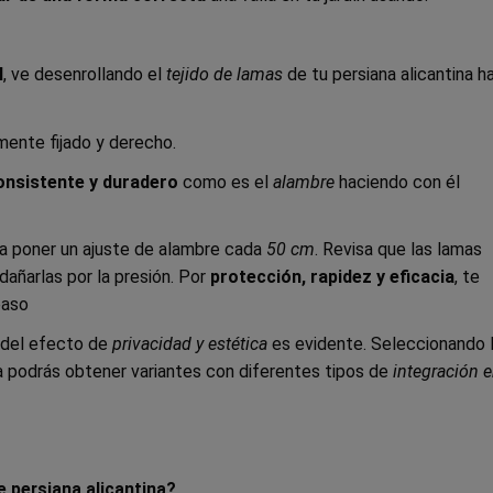
l
, ve desenrollando el
tejido de lamas
de tu persiana alicantina h
mente fijado y derecho.
onsistente y duradero
como es el
alambre
haciendo con él
a poner un ajuste de alambre cada
50 cm
. Revisa que las lamas
dañarlas por la presión. Por
protección, rapidez y eficacia
, te
paso
a del efecto de
privacidad y estética
es evidente. Seleccionando 
na podrás obtener variantes con diferentes tipos de
integración e
e persiana alicantina?