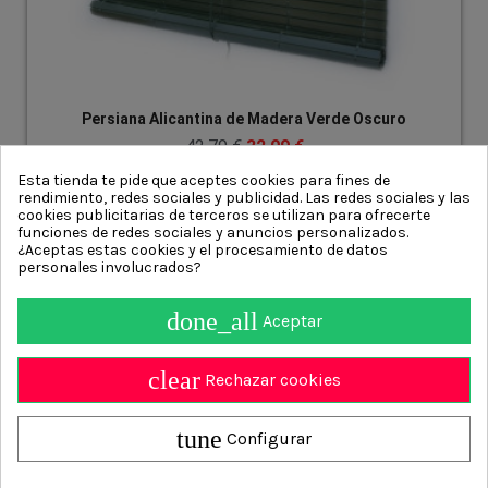
Persiana Alicantina de Madera Verde Oscuro
Pe
42,79 €
32,09 €
Esta tienda te pide que aceptes cookies para fines de
rendimiento, redes sociales y publicidad. Las redes sociales y las
cookies publicitarias de terceros se utilizan para ofrecerte
funciones de redes sociales y anuncios personalizados.
¿Aceptas estas cookies y el procesamiento de datos
personales involucrados?
done_all
Aceptar
Información
clear
Contact us
Rechazar cookies
Persianasalicantinas.net
4.9
/ 5 calculado sobre
700
Opiniones
tune
Configurar