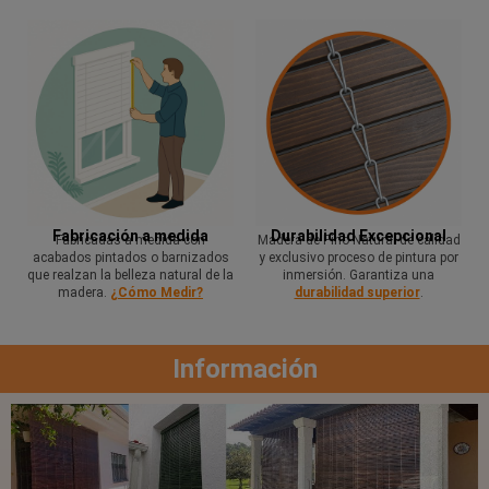
Fabricación a medida
Durabilidad Excepcional
Fabricadas a medida con
Madera de Pino Natural de calidad
acabados pintados o barnizados
y exclusivo proceso de pintura por
que realzan la belleza natural de la
inmersión. Garantiza una
madera.
¿Cómo Medir?
durabilidad superior
.
Información