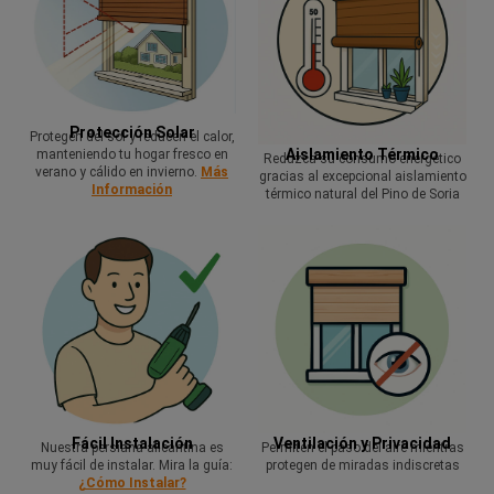
Protección Solar
Protegen del sol y reducen el calor,
Aislamiento Térmico
manteniendo tu hogar fresco en
Reduzca su consumo energético
verano y cálido en invierno.
Más
gracias al excepcional aislamiento
Información
térmico natural del Pino de Soria
Fácil Instalación
Ventilación y Privacidad
Nuestra persiana alicantina es
Permiten el paso del aire mientras
muy fácil de instalar. Mira la guía:
protegen de miradas indiscretas
¿Cómo Instalar?