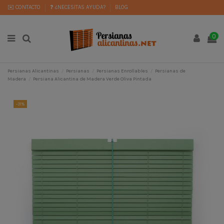
✉️ CONTACTO
❓ ¿NECESITAS AYUDA?
BLOG
0
Persianas Alicantinas
Persianas
Persianas Enrollables
Persianas de
Madera
Persiana Alicantina de Madera Verde Oliva Pintada
-31%