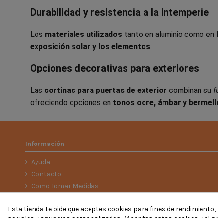
Durabilidad y resistencia a la intemperie
Los
materiales utilizados
tanto en aluminio como en 
exposición solar y los elementos
.
Opciones decorativas para exteriores
Las
cortinas para puertas de exterior
combinan su
f
ofreciendo opciones en
tonos ocre, ámbar y bermell
Información
Ayuda
Contacto
Como Tomar Medidas
Envío
Esta tienda te pide que aceptes cookies para fines de rendimiento, r
Incidencias y Devoluciones