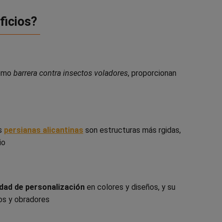
ficios?
como
barrera contra insectos voladores
, proporcionan
as
persianas alicantinas
son estructuras más rgidas,
io
idad de personalización
en colores y diseños, y su
os y obradores