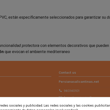
PVC, están específicamente seleccionados para garantizar su
d
uncionalidad protectora
con elementos decorativos que pueden pe
ón
que evocan el ambiente mediterraneo
Contact us
Persianasalicantinas.net
960140101
[email protected]
edes sociales y publicidad. Las redes sociales y las cookies publicita