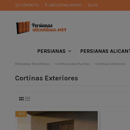
✉️ CONTACTO
❓ ¿NECESITAS AYUDA?
BLOG
PERSIANAS
PERSIANAS ALICAN
Persianas Alicantinas
Cortinas para Puertas
Cortinas Exteriores
Cortinas Exteriores
-50%