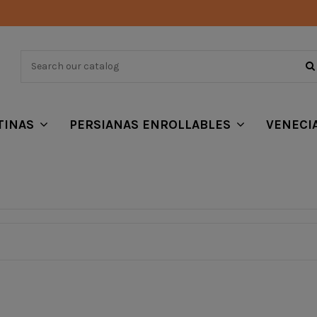
TINAS
PERSIANAS ENROLLABLES
VENECI