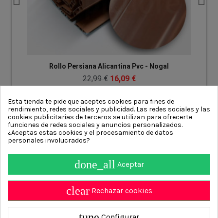
Rollo Persiana Alicantina Pvc - Nogal
22,99 €
16,09 €
Esta tienda te pide que aceptes cookies para fines de
rendimiento, redes sociales y publicidad. Las redes sociales y las
cookies publicitarias de terceros se utilizan para ofrecerte
funciones de redes sociales y anuncios personalizados.
¿Aceptas estas cookies y el procesamiento de datos
personales involucrados?
done_all
Aceptar
Información
clear
Contact us
Rechazar cookies
Persianasalicantinas.net
4.9
/ 5 calculado sobre
700
Opiniones
tune
Configurar