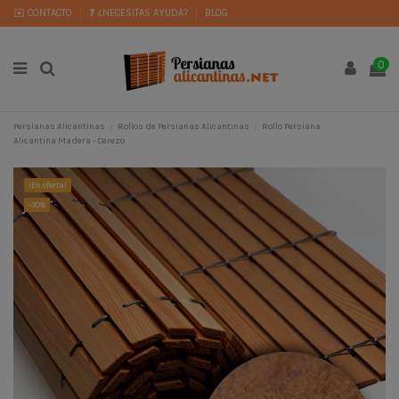
✉️ CONTACTO
❓ ¿NECESITAS AYUDA?
BLOG
0
Persianas Alicantinas
Rollos de Persianas Alicantinas
Rollo Persiana
Alicantina Madera - Cerezo
¡En oferta!
-30%