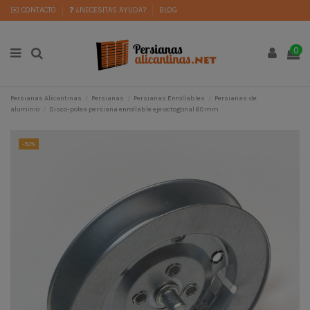
✉️ CONTACTO
❓ ¿NECESITAS AYUDA?
BLOG
0
Persianas Alicantinas
Persianas
Persianas Enrollables
Persianas de
aluminio
Disco-polea persiana enrollable eje octogonal 60 mm
-50%