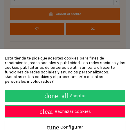
Añadir al carrito
Esta tienda te pide que aceptes cookies para fines de
rendimiento, redes sociales y publicidad. Las redes sociales y las
Disco-polea eje octogonal 60 mm persiana enrollable
cookies publicitarias de terceros se utilizan para ofrecerte
aluminio
funciones de redes sociales y anuncios personalizados.
¿Aceptas estas cookies y el procesamiento de datos
personales involucrados?
done_all
Aceptar
Información
clear
Contact us
Rechazar cookies
Persianasalicantinas.net
4.9
/ 5 calculado sobre
700
Opiniones
tune
Configurar