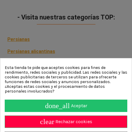
- Visita nuestras categorías TOP:
Persianas
Persianas alicantinas
Persianas enrollables
Esta tienda te pide que aceptes cookies para fines de
rendimiento, redes sociales y publicidad. Las redes sociales y las
Persianas venecianas
cookies publicitarias de terceros se utilizan para ofrecerte
funciones de redes sociales y anuncios personalizados.
¿Aceptas estas cookies y el procesamiento de datos
personales involucrados?
done_all
Aceptar
Información
clear
Contact us
Rechazar cookies